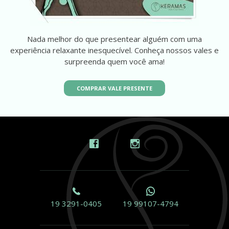
Nada melhor do que presentear alguém com uma
experiência relaxante inesquecível. Conheça nossos vales e
surpreenda quem você ama!
COMPRAR VALE PRESENTE
19 3291-0405
19 99107-4794